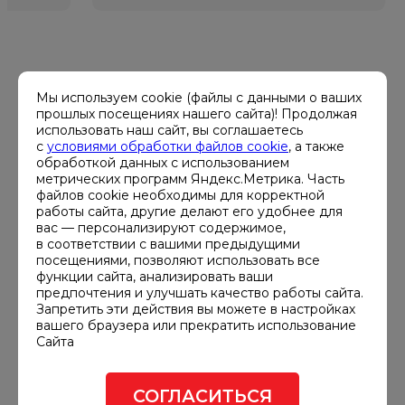
ХАРАКТЕРИСТИКИ
Мы используем cookie (файлы с данными о ваших
прошлых посещениях нашего сайта)! Продолжая
использовать наш сайт, вы соглашаетесь
с
условиями обработки файлов cookie
, а также
Мощность, кВА
обработкой данных с использованием
100
метрических программ Яндекс.Метрика. Часть
файлов cookie необходимы для корректной
работы сайта, другие делают его удобнее для
Мощность, кВт
вас — персонализируют содержимое,
80
в соответствии с вашими предыдущими
посещениями, позволяют использовать все
Расход топлива при 50% нагрузке,
функции сайта, анализировать ваши
предпочтения и улучшать качество работы сайта.
л/ч
Запретить эти действия вы можете в настройках
12.1
вашего браузера или прекратить использование
Сайта
Габариты ДГУ, мм
2805x1100x1610
СОГЛАСИТЬСЯ