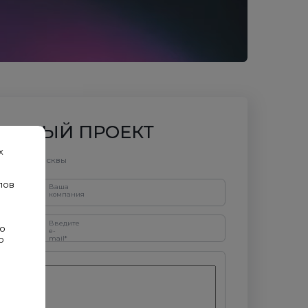
ДОБНЫЙ ПРОЕКТ
х
литена Москвы
лов
Ваша
компания
Введите
во
e-
о
mail*