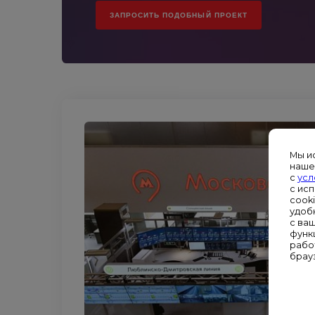
ЗАПРОСИТЬ ПОДОБНЫЙ ПРОЕКТ
Мы и
наше
с
усл
с ис
cook
удоб
с ва
функ
рабо
брау