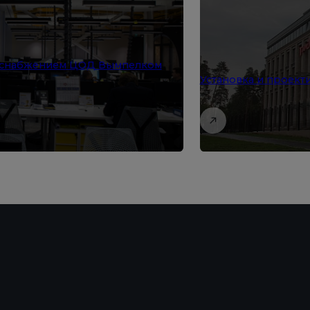
оснабжением ЦОД Вымпелком
Установка и проек