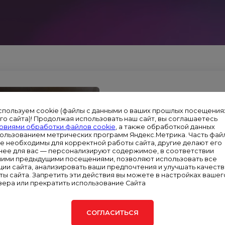
ЗАЯВКА НА ПО
спользуем cookie (файлы с данными о ваших прошлых посещения
Центр обработки данных Метропо
го сайта)! Продолжая использовать наш сайт, вы соглашаетесь
овиями обработки файлов cookie
, а также обработкой данных
пользованием метрических программ Яндекс.Метрика. Часть фай
Ваше
ie необходимы для корректной работы сайта, другие делают его
имя*
нее для вас — персонализируют содержимое, в соответствии
шими предыдущими посещениями, позволяют использовать все
Введите
ции сайта, анализировать ваши предпочтения и улучшать качест
телефон*
ты сайта. Запретить эти действия вы можете в настройках вашег
зера или прекратить использование Сайта
Ваше сообщение
СОГЛАСИТЬСЯ