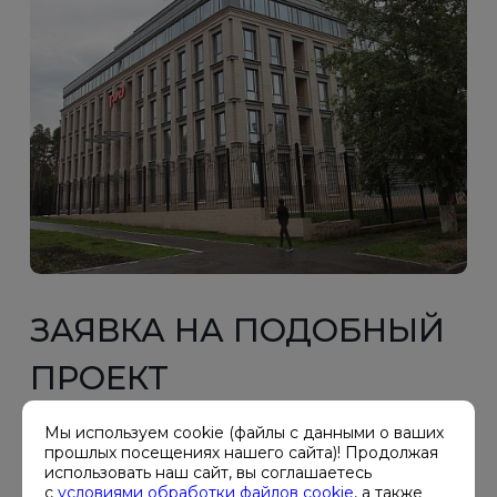
ЗАЯВКА НА ПОДОБНЫЙ
ПРОЕКТ
Мы используем cookie (файлы с данными о ваших
Установка и проектирование для ЦОД
прошлых посещениях нашего сайта)! Продолжая
РЖД Екатеринбург
использовать наш сайт, вы соглашаетесь
с
условиями обработки файлов cookie
, а также