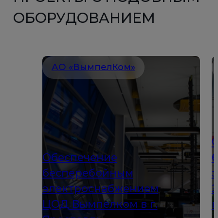
ОБОРУДОВАНИЕМ
АО «ВымпелКом»
Обеспечение
бесперебойным
электроснабжением
ЦОД Вымпелком в г.