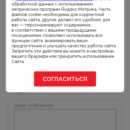
обработкой данных с использованием
метрических программ Яндекс.Метрика. Часть
Ваше
файлов cookie необходимы для корректной
имя*
работы сайта, другие делают его удобнее для
вас — персонализируют содержимое,
в соответствии с вашими предыдущими
Ваша
посещениями, позволяют использовать все
компания
функции сайта, анализировать ваши
предпочтения и улучшать качество работы сайта.
Запретить эти действия вы можете в настройках
вашего браузера или прекратить использование
Введите
Сайта
телефон*
СОГЛАСИТЬСЯ
Введите
e-
mail*
Ваше сообщение