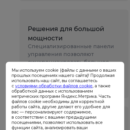
Решения для большой
мощности
Специализированные панели
управления позволяют
синхронизировать большое
количество электростанций
Мы используем cookie (файлы с данными о ваших
прошлых посещениях нашего сайта)! Продолжая
суммарной мощностью до
использовать наш сайт, вы соглашаетесь
нескольких десятков МВт
с
условиями обработки файлов cookie
, а также
обработкой данных с использованием
метрических программ Яндекс.Метрика. Часть
файлов cookie необходимы для корректной
работы сайта, другие делают его удобнее для
вас — персонализируют содержимое,
в соответствии с вашими предыдущими
посещениями, позволяют использовать все
Возможность мониторинга
функции сайта, анализировать ваши