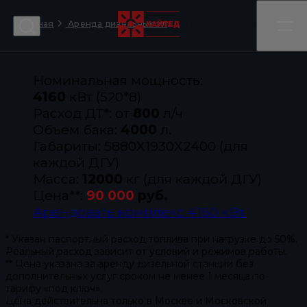
Главная
Аренда синхронизированных комплексов ДГУ 4160 кВт
Аренда дизельных электростанций - ДЭС
Номинальная мощность:
4160
кВт (520*8)
Расход ДТ*:
от
800
л/ч
Объем бака:
4000
л.
Габариты:
5880Х1930Х2400 (для
каждой ДГУ)
Масса:
12000
кг (для каждой ДГУ)
Цена**:
90 000
руб.
Арендовать комплекс 4160 кВт
* Указан паспортный расход топлива при нагрузке до 50%.
Реальный расход зависит от условий и режимов работы.
** Цена указана за аренду дизельной станции без
дополнительных услуг сроком не менее 1 месяца по
тарифу «под ключ».
Цена действительна только в Москве и Московской