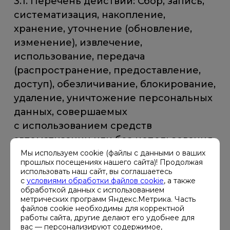
3.1. Перечень действий: Сбор, запись,
систематизация, накопление,
хранение, уточнение (обновление,
изменение), извлечение,
использование, передача
(распространение, предоставление,
доступ), обезличивание, блокирование,
удаление, уничтожение персональных
данных, совершаемых
с использованием средств
автоматизации или без использования
таких средств.
Мы используем cookie (файлы с данными о ваших
прошлых посещениях нашего сайта)! Продолжая
использовать наш сайт, вы соглашаетесь
3.2. Оператор вправе поручать
с
условиями обработки файлов cookie
, а также
обработкой данных с использованием
обработку моих персональных данных
метрических программ Яндекс.Метрика. Часть
третьим лицам для осуществления
файлов cookie необходимы для корректной
работы сайта, другие делают его удобнее для
обработки персональных данных
вас — персонализируют содержимое,