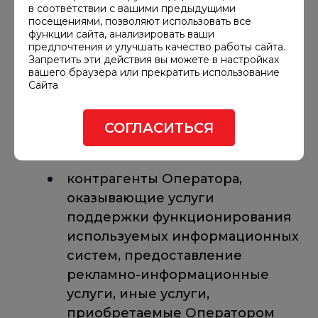
в указанных выше целях при условии
в соответствии с вашими предыдущими
посещениями, позволяют использовать все
обеспечения указанными третьими
функции сайта, анализировать ваши
лицами конфиденциальности
предпочтения и улучшать качество работы сайта.
Запретить эти действия вы можете в настройках
и безопасности персональных данных
вашего браузера или прекратить использование
при обработке в соответствии
Сайта
с законодательством Российской
Федерации. К числу подобных третьих
СОГЛАСИТЬСЯ
лиц, в частности, могут относиться:
контрагенты Оператора,
оказывающие услуги
поддержки функционирования
используемых информационных
систем, предоставление
рекламно-информационные
услуги, иные услуги,
приобретаемые Оператором